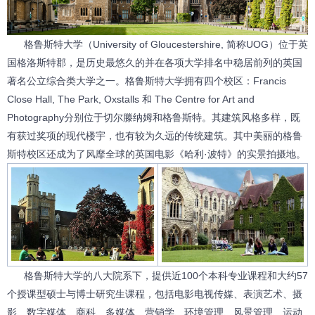
格鲁斯特大学
（University of Gloucestershire, 简称UOG）位于英
国格洛斯特郡，是历史最悠久的并在各项大学排名中稳居前列的英国
著名公立综合类大学之一。
格鲁斯特大学
拥有四个校区：Francis
Close Hall, The Park, Oxstalls 和 The Centre for Art and
Photography分别位于切尔滕纳姆和格鲁斯特。其建筑风格多样，既
有获过奖项的现代楼宇，也有较为久远的传统建筑。其中美丽的格鲁
斯特校区还成为了风靡全球的英国电影《哈利·波特》的实景拍摄地。
格鲁斯特大学
的八大院系下，提供近100个本科专业课程和大约57
个授课型硕士与博士研究生课程，包括电影电视传媒、表演艺术、摄
影、数字媒体、商科、多媒体、营销学、环境管理、风景管理、运动