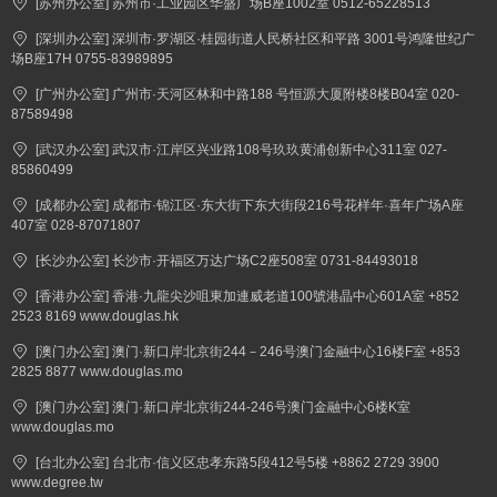
[苏州办公室] 苏州市·工业园区华盛广场B座1002室 0512-65228513
[深圳办公室] 深圳市·罗湖区·桂园街道人民桥社区和平路 3001号鸿隆世纪广
场B座17H 0755-83989895
[广州办公室] 广州市·天河区林和中路188 号恒源大厦附楼8楼B04室 020-
87589498
[武汉办公室] 武汉市·江岸区兴业路108号玖玖黄浦创新中心311室 027-
85860499
[成都办公室] 成都市·锦江区·东大街下东大街段216号花样年·喜年广场A座
407室 028-87071807
[长沙办公室] 长沙市·开福区万达广场C2座508室 0731-84493018
[香港办公室] 香港·九龍尖沙咀東加連威老道100號港晶中心601A室 +852
2523 8169 www.douglas.hk
[澳门办公室] 澳门·新口岸北京街244－246号澳门金融中心16楼F室 +853
2825 8877 www.douglas.mo
[澳门办公室] 澳门·新口岸北京街244-246号澳门金融中心6楼K室
www.douglas.mo
[台北办公室] 台北市·信义区忠孝东路5段412号5楼 +8862 2729 3900
www.degree.tw