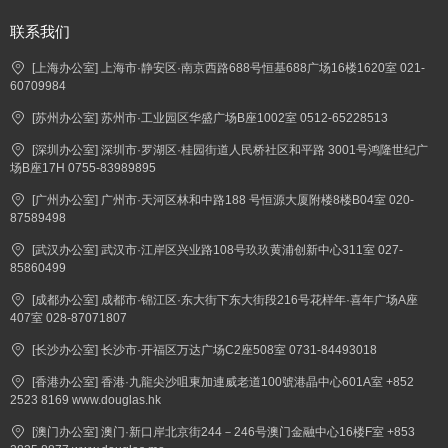
联系我们
[上海办公室] 上海市·静安区·南京西路688号恒基688广场16楼1620室 021-
60709984
[苏州办公室] 苏州市·工业园区华盛广场B座1002室 0512-65228513
[深圳办公室] 深圳市·罗湖区·桂园街道人民桥社区和平路 3001号鸿隆世纪广
场B座17H 0755-83989895
[广州办公室] 广州市·天河区林和中路188 号恒源大厦附楼8楼B04室 020-
87589498
[武汉办公室] 武汉市·江岸区兴业路108号玖玖黄浦创新中心311室 027-
85860499
[成都办公室] 成都市·锦江区·东大街下东大街段216号花样年·喜年广场A座
407室 028-87071807
[长沙办公室] 长沙市·开福区万达广场C2座508室 0731-84493018
[香港办公室] 香港·九龍尖沙咀東加連威老道100號港晶中心601A室 +852
2523 8169 www.douglas.hk
[澳门办公室] 澳门·新口岸北京街244－246号澳门金融中心16楼F室 +853