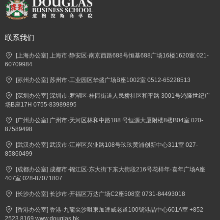
联系我们
[上海办公室] 上海市·静安区·南京西路688号恒基688广场16楼1620室 021-
60709984
[苏州办公室] 苏州市·工业园区华盛广场B座1002室 0512-65228513
[深圳办公室] 深圳市·罗湖区·桂园街道人民桥社区和平路 3001号鸿隆世纪广
场B座17H 0755-83989895
[广州办公室] 广州市·天河区林和中路188 号恒源大厦附楼8楼B04室 020-
87589498
[武汉办公室] 武汉市·江岸区兴业路108号玖玖黄浦创新中心311室 027-
85860499
[成都办公室] 成都市·锦江区·东大街下东大街段216号花样年·喜年广场A座
407室 028-87071807
[长沙办公室] 长沙市·开福区万达广场C2座508室 0731-84493018
[香港办公室] 香港·九龍尖沙咀東加連威老道100號港晶中心601A室 +852
2523 8169 www.douglas.hk