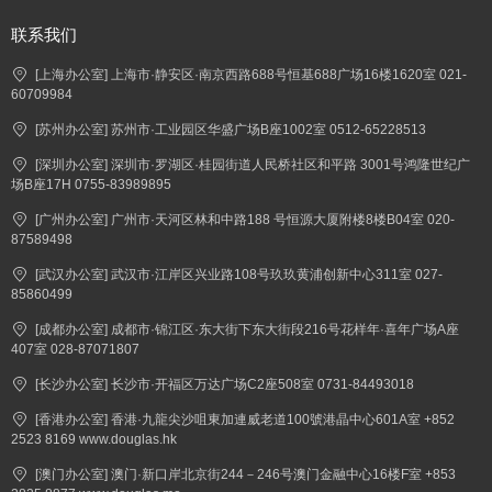
联系我们
[上海办公室] 上海市·静安区·南京西路688号恒基688广场16楼1620室 021-
60709984
[苏州办公室] 苏州市·工业园区华盛广场B座1002室 0512-65228513
[深圳办公室] 深圳市·罗湖区·桂园街道人民桥社区和平路 3001号鸿隆世纪广
场B座17H 0755-83989895
[广州办公室] 广州市·天河区林和中路188 号恒源大厦附楼8楼B04室 020-
87589498
[武汉办公室] 武汉市·江岸区兴业路108号玖玖黄浦创新中心311室 027-
85860499
[成都办公室] 成都市·锦江区·东大街下东大街段216号花样年·喜年广场A座
407室 028-87071807
[长沙办公室] 长沙市·开福区万达广场C2座508室 0731-84493018
[香港办公室] 香港·九龍尖沙咀東加連威老道100號港晶中心601A室 +852
2523 8169 www.douglas.hk
[澳门办公室] 澳门·新口岸北京街244－246号澳门金融中心16楼F室 +853