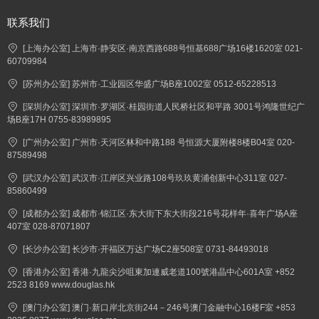
联系我们
[上海办公室] 上海市·静安区·南京西路688号恒基688广场16楼1620室 021-
60709984
[苏州办公室] 苏州市·工业园区华盛广场B座1002室 0512-65228513
[深圳办公室] 深圳市·罗湖区·桂园街道人民桥社区和平路 3001号鸿隆世纪广
场B座17H 0755-83989895
[广州办公室] 广州市·天河区林和中路188 号恒源大厦附楼8楼B04室 020-
87589498
[武汉办公室] 武汉市·江岸区兴业路108号玖玖黄浦创新中心311室 027-
85860499
[成都办公室] 成都市·锦江区·东大街下东大街段216号花样年·喜年广场A座
407室 028-87071807
[长沙办公室] 长沙市·开福区万达广场C2座508室 0731-84493018
[香港办公室] 香港·九龍尖沙咀東加連威老道100號港晶中心601A室 +852
2523 8169 www.douglas.hk
[澳门办公室] 澳门·新口岸北京街244－246号澳门金融中心16楼F室 +853