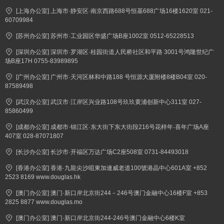
[上海办公室] 上海市·静安区·南京西路688号恒基688广场16楼1620室 021-
60709984
[苏州办公室] 苏州市·工业园区华盛广场B座1002室 0512-65228513
[深圳办公室] 深圳市·罗湖区·桂园街道人民桥社区和平路 3001号鸿隆世纪广
场B座17H 0755-83989895
[广州办公室] 广州市·天河区林和中路188 号恒源大厦附楼8楼B04室 020-
87589498
[武汉办公室] 武汉市·江岸区兴业路108号玖玖黄浦创新中心311室 027-
85860499
[成都办公室] 成都市·锦江区·东大街下东大街段216号花样年·喜年广场A座
407室 028-87071807
[长沙办公室] 长沙市·开福区万达广场C2座508室 0731-84493018
[香港办公室] 香港·九龍尖沙咀東加連威老道100號港晶中心601A室 +852
2523 8169 www.douglas.hk
[澳门办公室] 澳门·新口岸北京街244－246号澳门金融中心16楼F室 +853
2825 8877 www.douglas.mo
[澳门办公室] 澳门·新口岸北京街244-246号澳门金融中心6楼K室